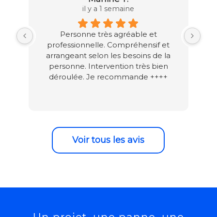
il y a 1 semaine
Personne très agréable et
P
professionnelle. Compréhensif et
arrangeant selon les besoins de la
personne. Intervention très bien
déroulée. Je recommande ++++
Voir tous les avis
Un projet, une panne, une